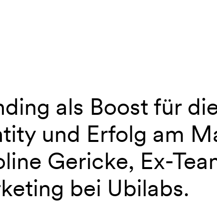
ding als Boost für di
w – Karoline Gericke
tity und Erfolg am Ma
oline Gericke, Ex-Te
keting bei Ubilabs.