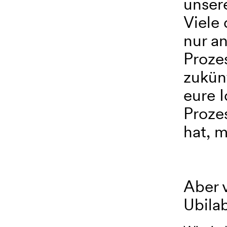
unser
Viele
nur an
Prozes
zukünf
eure I
Proze
hat, m
Aber v
Ubila