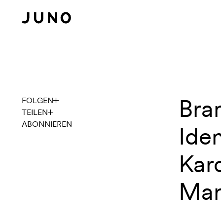
Navigation überspringen
Bran
Intervie
FOLGEN
TEILEN
ABONNIEREN
Iden
Kar
Mar