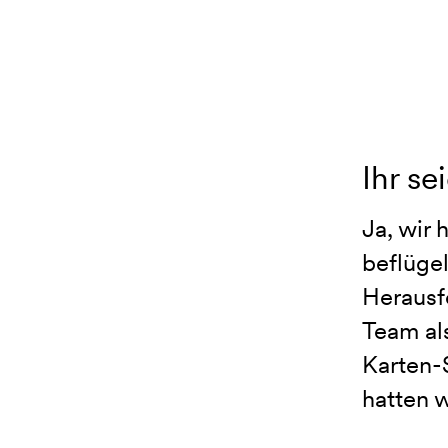
Ihr se
Ja, wir 
beflügel
Herausf
Team al
Karten-
hatten w