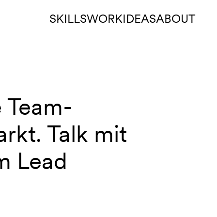
SKILLS
WORK
IDEAS
ABOUT
e Team-
rkt. Talk mit
am Lead