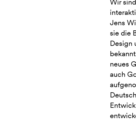
Wir sin
interakt
Jens Wil
sie die 
Design u
bekannt
neues G
auch Goo
aufgeno
Deutsch
Entwick
entwicke