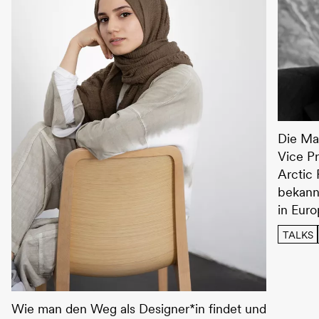
Wolfga
Die Ma
Vice P
Arctic 
bekann
in Euro
TALKS
Interview – Nursema Yilmaz
Wie man den Weg als Designer*in findet und