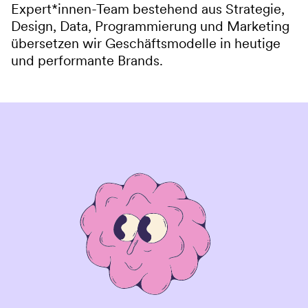
Expert*innen-Team bestehend aus Strategie,
Design, Data, Programmierung und Marketing
übersetzen wir Geschäftsmodelle in heutige
und performante Brands.
BRAND STRATEGY
Eine Brand muss zur Vision und Strategie eines
Unternehmens passen. Als externer
Sparringspartner mit Erfahrung aus mehr als 100
Markenentwicklungen in verschiedenen Branchen
geben wir Kunden, was ihnen fehlt – den klaren
Blick von außen. Er ist unverzichtbar für
Unternehmen, die ihre Markenstrategie auf die