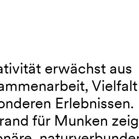
tivität erwächst aus
 Munken
ammenarbeit, Vielfalt
onderen Erlebnissen.
rand für Munken zeig
ionäre, naturverbund