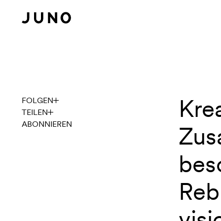
Navigation überspringen
Krea
This is
FOLGEN
TEILEN
ABONNIEREN
Zus
bes
Reb
vis