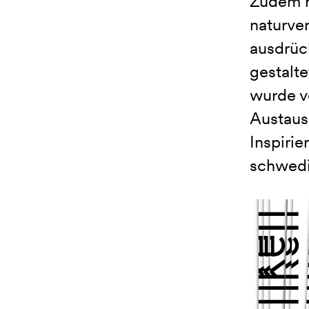
Zudem h
naturve
ausdrüc
gestalt
wurde v
Austaus
Inspirie
schwedis