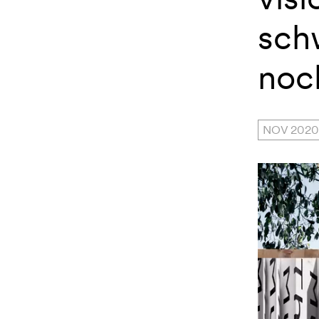
sch
noch
NOV 2020