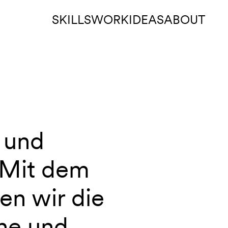
SKILLS
WORK
IDEAS
ABOUT
 und
 Mit dem
en wir die
ene und