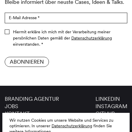
Bleibe informiert über neuste Cases, Ideen & Talks.
E-Mail Adresse
*
Hiermit erkläre ich mich mit der Verarbeitung meiner
persönlichen Daten gemäß der
Datenschutzerklärung
einverstanden.
*
ABONNIEREN
BRANDING AGENTUR
LINKEDIN
JOBS
INSTAGRAM
KONTAKT
GITHUB
GLOSSAR
Wir nutzen Cookies um unsere Website und Services zu
optimieren.
In unserer
Datenschutzerklärung
finden Sie
IMPRESSUM
DE
EN
weitere Informationen.