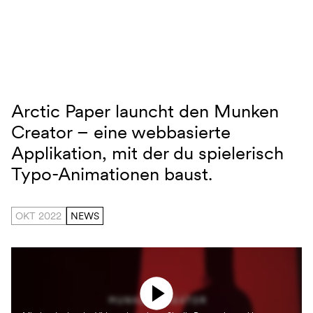
Navigation überspringen
Arctic Paper launcht den Munken
Munken Creator
Creator – eine webbasierte
Applikation, mit der du spielerisch
Typo-Animationen baust.
OKT 2022
NEWS