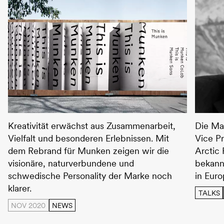
This is Munken
Wolfga
Kreativität erwächst aus Zusammenarbeit,
Die Ma
Vielfalt und besonderen Erlebnissen. Mit
Vice P
dem Rebrand für Munken zeigen wir die
Arctic 
visionäre, naturverbundene und
bekann
schwedische Personality der Marke noch
in Euro
klarer.
TALKS
NOV 2020
NEWS