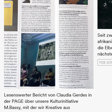
More A
Seit zw
afrika
die Elb
nächste
FEB 20
Social Design
Lesenswerter Bericht von Claudia Gerdes in
der PAGE über unsere Kulturinitiative
M.Bassy, mit der wir Kreative aus