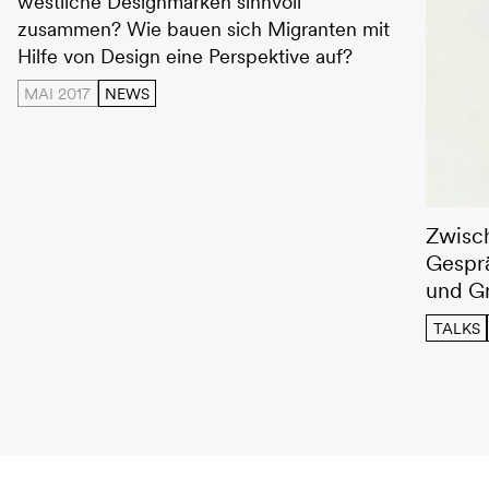
westliche Designmarken sinnvoll
zusammen? Wie bauen sich Migranten mit
Hilfe von Design eine Perspektive auf?
MAI 2017
NEWS
Intervi
Zwisc
Gesprä
und G
TALKS