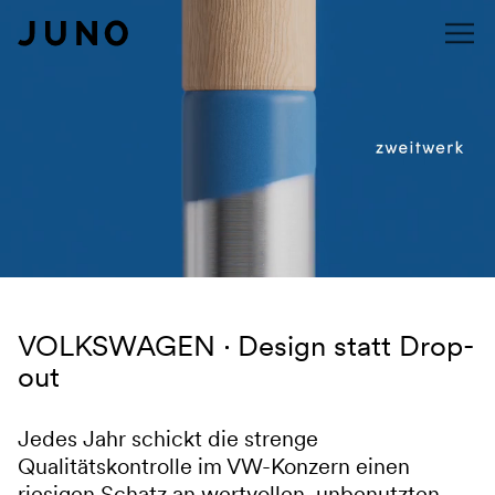
Navigation überspringen
VOLKSWAGEN
Design statt Drop-
out
Jedes Jahr schickt die strenge
Qualitätskontrolle im VW-Konzern einen
riesigen Schatz an wertvollen, unbenutzten