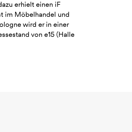
azu erhielt einen iF
t im Möbelhandel und
logne wird er in einer
essestand von e15 (Halle