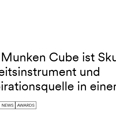
 Munken Cube ist Sku
 Cube
eitsinstrument und
irationsquelle in eine
NEWS
AWARDS