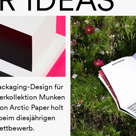
ewinn
ackaging-Design für
ierkollektion Munken
on Arctic Paper holt
beim diesjährigen
ttbewerb.