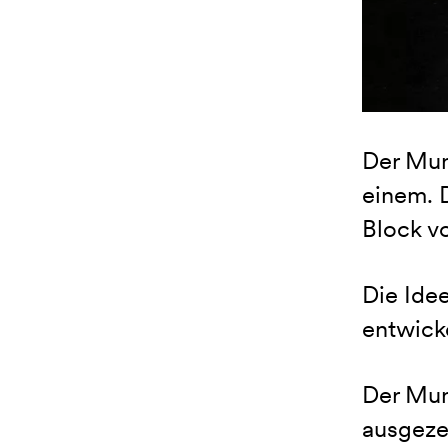
Der Munk
einem. D
Block v
Die Ide
entwick
Der Mun
ausgeze