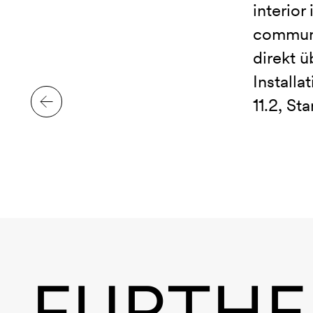
interior
communi
direkt ü
Installa
11.2, St
FURTHE