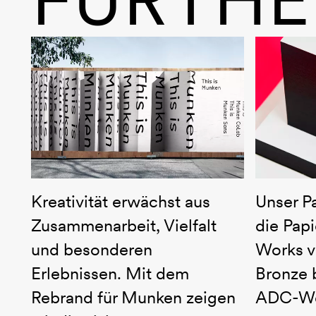
This is Munken
Nagelg
Kreativität erwächst aus
Unser P
Zusammenarbeit, Vielfalt
die Pap
und besonderen
Works v
Erlebnissen. Mit dem
Bronze 
Rebrand für Munken zeigen
ADC-We