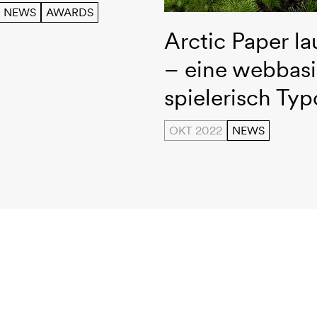
NEWS
AWARDS
Munken Creator
Arctic Paper l
– eine webbasie
spielerisch Ty
OKT 2022
NEWS