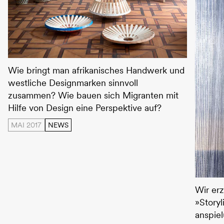
Social Design zwischen den Welten
Wie bringt man afrikanisches Handwerk und
westliche Designmarken sinnvoll
zusammen? Wie bauen sich Migranten mit
Hilfe von Design eine Perspektive auf?
MAI 2017
NEWS
Kvadrat
Wir erz
»Story
anspie