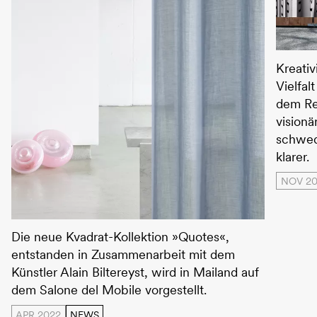
This i
Kreati
Vielfal
dem Re
vision
schwed
klarer.
NOV 2
Kvadrat Quotes
Die neue Kvadrat-Kollektion »Quotes«,
entstanden in Zusammenarbeit mit dem
Künstler Alain Biltereyst, wird in Mailand auf
dem Salone del Mobile vorgestellt.
APR 2022
NEWS