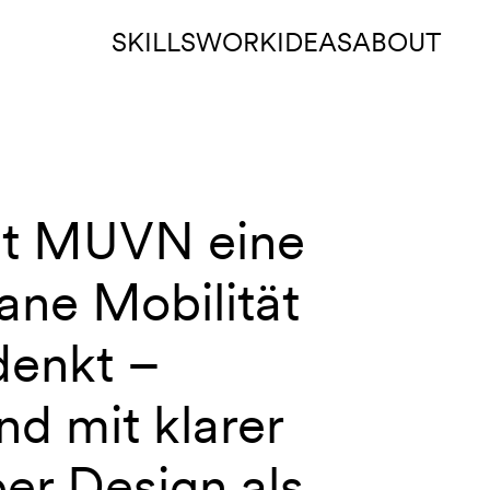
SKILLS
WORK
IDEAS
ABOUT
mit MUVN eine
ane Mobilität
denkt –
nd mit klarer
er Design als