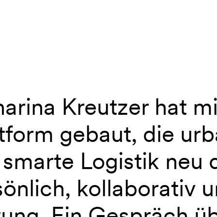
harina Kreutzer hat 
LKS mit Katharina Kreutzer
tform gebaut, die urb
 smarte Logistik neu 
önlich, kollaborativ u
tung. Ein Gespräch üb