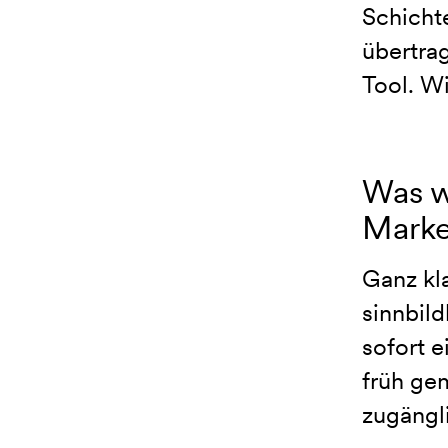
Schicht
übertrag
Tool. Wi
Was w
Mark
Ganz kl
sinnbild
sofort e
früh gem
zugängl