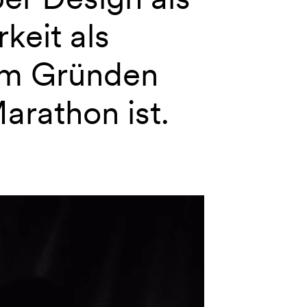
keit als
um Gründen
arathon ist.