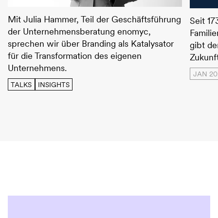
Julia Hammer – Alle auf neu
HGDF –
Mit Julia Hammer, Teil der Geschäftsführung
Seit 17
der Unternehmensberatung enomyc,
Famili
sprechen wir über Branding als Katalysator
gibt de
für die Transformation des eigenen
Zukunft
Unternehmens.
JAN 20
TALKS
INSIGHTS