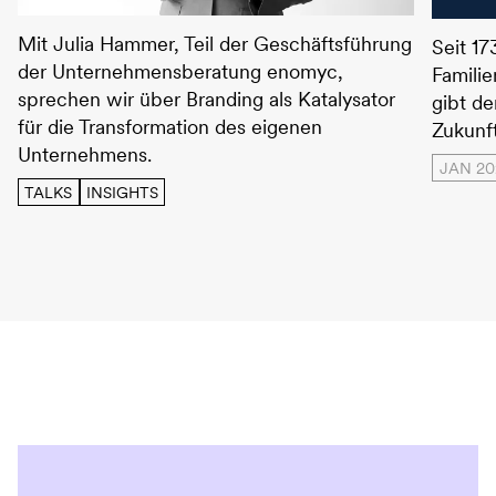
Julia Hammer – Alle auf neu
HGDF –
Mit Julia Hammer, Teil der Geschäftsführung
Seit 17
der Unternehmensberatung enomyc,
Famili
sprechen wir über Branding als Katalysator
gibt de
für die Transformation des eigenen
Zukunft
Unternehmens.
JAN 20
TALKS
INSIGHTS