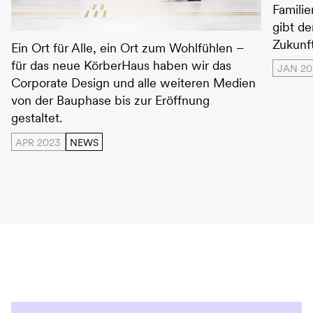
Famili
gibt de
Körberhaus
Zukunft
Ein Ort für Alle, ein Ort zum Wohlfühlen –
für das neue KörberHaus haben wir das
JAN 20
Corporate Design und alle weiteren Medien
von der Bauphase bis zur Eröffnung
gestaltet.
APR 2023
NEWS