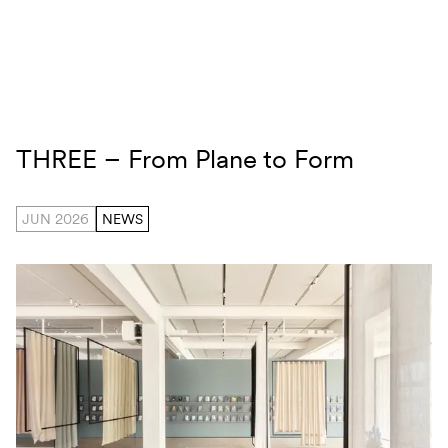
Navigation überspringen
THREE – From Plane to Form
THREE – From Plane to Form
JUN 2026
NEWS