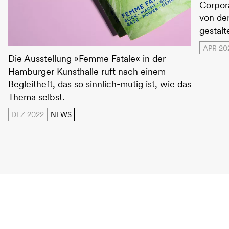
Corpor
von de
gestalt
APR 20
Hamburger Kunsthalle - Femme Fatale
Die Ausstellung »Femme Fatale« in der
Hamburger Kunsthalle ruft nach einem
Begleitheft, das so sinnlich-mutig ist, wie das
Thema selbst.
DEZ 2022
NEWS